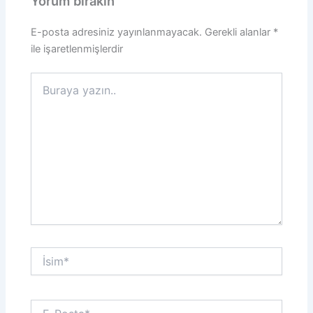
Yorum bırakın
E-posta adresiniz yayınlanmayacak.
Gerekli alanlar
*
ile işaretlenmişlerdir
Buraya
yazın..
İsim*
E-