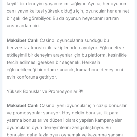
keyifli bir deneyim yaşamasını sağlıyor. Ayrıca, her oyunun
canlı yayın kalitesi yüksek olduğu için, oyuncular her anı net
bir şekilde görebiliyor. Bu da oyunun heyecanını artıran
unsurlardan biri.
Maksibet Canlı
Casino, oyuncularına sunduğu bu
benzersiz atmosfer ile rakiplerinden ayrılıyor. Eğlenceli ve
etkileşimli bir deneyim arayanlar için bu platform, kesinlikle
tercih edilmesi gereken bir seçenek. Herkesin
eğlenebileceği bir ortam sunarak, kumarhane deneyimini
evin konforuna getiriyor.
Yüksek Bonuslar ve Promosyonlar 🎁
Maksibet Canlı
Casino, yeni oyuncular için cazip bonuslar
ve promosyonlar sunuyor. Hoş geldin bonusu, ilk para
yatırma bonusları ve düzenli olarak yapılan kampanyalar,
oyuncuların oyun deneyimlerini zenginleştiriyor. Bu
bonuslar, daha fazla oyun oynamak ve kazanma şansını