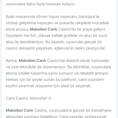
oyunculara daha fazla heyecan katıyor.
Rulet masasında dönen topun heyecanı, blackjack’te
strateji geliştirme heyecanı ve pokerde rakiplerle mücadele
etme arzusu,
Maksibet Canlı
Casino’da bir araya geliyor.
Oyunların her biri, yüksek kaliteli grafikler ve akıcı bir oyun
akışı ile destekleniyor. Bu sayede, oyuncular gerçek bir
casino deneyimi yaşarken, eğlencenin tadını çıkarıyorlar.
Ayrıca,
Maksibet Canlı
Casino’da düzenli olarak turnuvalar
ve özel etkinlikler de düzenleniyor. Bu etkinlikler, oyunculara
ekstra ödüller kazanma şansı sunuyor ve rekabeti artırıyor.
Herkes için bir şeyler sunan bu platform, canlı oyunların
keyfini çıkarmak isteyenler için ideal bir seçenek.
Canlı Casino Atmosferi 🎉
Maksibet Canlı
Casino, oyuncularına gerçek bir kumarhane
atmosferi sunmayı hedefliyor. Canlı yayınlar, profesyonel