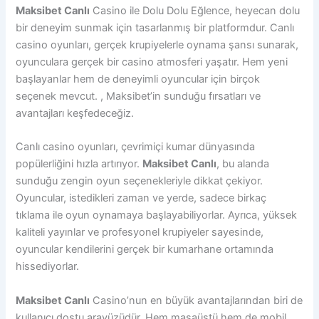
Maksibet Canlı
Casino ile Dolu Dolu Eğlence, heyecan dolu
bir deneyim sunmak için tasarlanmış bir platformdur. Canlı
casino oyunları, gerçek krupiyelerle oynama şansı sunarak,
oyunculara gerçek bir casino atmosferi yaşatır. Hem yeni
başlayanlar hem de deneyimli oyuncular için birçok
seçenek mevcut. , Maksibet’in sunduğu fırsatları ve
avantajları keşfedeceğiz.
Canlı casino oyunları, çevrimiçi kumar dünyasında
popülerliğini hızla artırıyor.
Maksibet Canlı
, bu alanda
sunduğu zengin oyun seçenekleriyle dikkat çekiyor.
Oyuncular, istedikleri zaman ve yerde, sadece birkaç
tıklama ile oyun oynamaya başlayabiliyorlar. Ayrıca, yüksek
kaliteli yayınlar ve profesyonel krupiyeler sayesinde,
oyuncular kendilerini gerçek bir kumarhane ortamında
hissediyorlar.
Maksibet Canlı
Casino’nun en büyük avantajlarından biri de
kullanıcı dostu arayüzüdür. Hem masaüstü hem de mobil