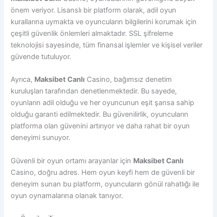
önem veriyor. Lisanslı bir platform olarak, adil oyun
kurallarına uymakta ve oyuncuların bilgilerini korumak için
çeşitli güvenlik önlemleri almaktadır. SSL şifreleme
teknolojisi sayesinde, tüm finansal işlemler ve kişisel veriler
güvende tutuluyor.
Ayrıca,
Maksibet Canlı
Casino, bağımsız denetim
kuruluşları tarafından denetlenmektedir. Bu sayede,
oyunların adil olduğu ve her oyuncunun eşit şansa sahip
olduğu garanti edilmektedir. Bu güvenilirlik, oyuncuların
platforma olan güvenini artırıyor ve daha rahat bir oyun
deneyimi sunuyor.
Güvenli bir oyun ortamı arayanlar için
Maksibet Canlı
Casino, doğru adres. Hem oyun keyfi hem de güvenli bir
deneyim sunan bu platform, oyuncuların gönül rahatlığı ile
oyun oynamalarına olanak tanıyor.