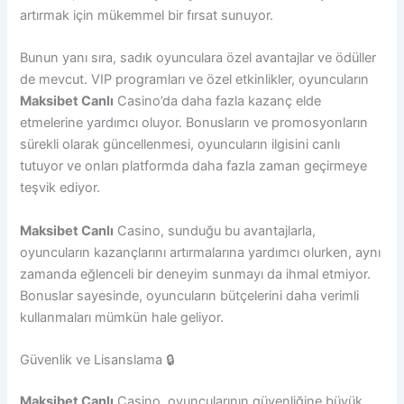
artırmak için mükemmel bir fırsat sunuyor.
Bunun yanı sıra, sadık oyunculara özel avantajlar ve ödüller
de mevcut. VIP programları ve özel etkinlikler, oyuncuların
Maksibet Canlı
Casino’da daha fazla kazanç elde
etmelerine yardımcı oluyor. Bonusların ve promosyonların
sürekli olarak güncellenmesi, oyuncuların ilgisini canlı
tutuyor ve onları platformda daha fazla zaman geçirmeye
teşvik ediyor.
Maksibet Canlı
Casino, sunduğu bu avantajlarla,
oyuncuların kazançlarını artırmalarına yardımcı olurken, aynı
zamanda eğlenceli bir deneyim sunmayı da ihmal etmiyor.
Bonuslar sayesinde, oyuncuların bütçelerini daha verimli
kullanmaları mümkün hale geliyor.
Güvenlik ve Lisanslama 🔒
Maksibet Canlı
Casino, oyuncularının güvenliğine büyük