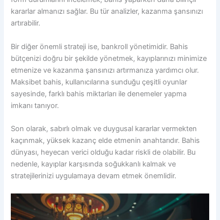
kararlar almanızı sağlar. Bu tür analizler, kazanma şansınızı
artırabilir.
Bir diğer önemli strateji ise, bankroll yönetimidir. Bahis
bütçenizi doğru bir şekilde yönetmek, kayıplarınızı minimize
etmenize ve kazanma şansınızı artırmanıza yardımcı olur.
Maksibet bahis, kullanıcılarına sunduğu çeşitli oyunlar
sayesinde, farklı bahis miktarları ile denemeler yapma
imkanı tanıyor.
Son olarak, sabırlı olmak ve duygusal kararlar vermekten
kaçınmak, yüksek kazanç elde etmenin anahtarıdır. Bahis
dünyası, heyecan verici olduğu kadar riskli de olabilir. Bu
nedenle, kayıplar karşısında soğukkanlı kalmak ve
stratejilerinizi uygulamaya devam etmek önemlidir.