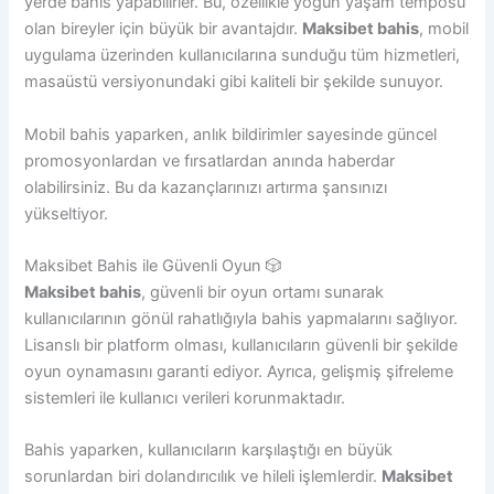
yerde bahis yapabilirler. Bu, özellikle yoğun yaşam temposu
olan bireyler için büyük bir avantajdır.
Maksibet bahis
, mobil
uygulama üzerinden kullanıcılarına sunduğu tüm hizmetleri,
masaüstü versiyonundaki gibi kaliteli bir şekilde sunuyor.
Mobil bahis yaparken, anlık bildirimler sayesinde güncel
promosyonlardan ve fırsatlardan anında haberdar
olabilirsiniz. Bu da kazançlarınızı artırma şansınızı
yükseltiyor.
Maksibet Bahis ile Güvenli Oyun 🎲
Maksibet bahis
, güvenli bir oyun ortamı sunarak
kullanıcılarının gönül rahatlığıyla bahis yapmalarını sağlıyor.
Lisanslı bir platform olması, kullanıcıların güvenli bir şekilde
oyun oynamasını garanti ediyor. Ayrıca, gelişmiş şifreleme
sistemleri ile kullanıcı verileri korunmaktadır.
Bahis yaparken, kullanıcıların karşılaştığı en büyük
sorunlardan biri dolandırıcılık ve hileli işlemlerdir.
Maksibet