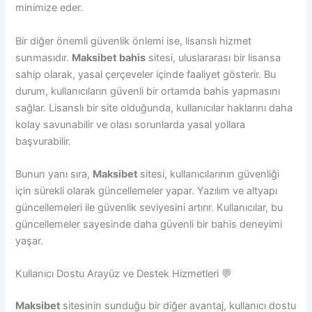
minimize eder.
Bir diğer önemli güvenlik önlemi ise, lisanslı hizmet
sunmasıdır.
Maksibet bahis
sitesi, uluslararası bir lisansa
sahip olarak, yasal çerçeveler içinde faaliyet gösterir. Bu
durum, kullanıcıların güvenli bir ortamda bahis yapmasını
sağlar. Lisanslı bir site olduğunda, kullanıcılar haklarını daha
kolay savunabilir ve olası sorunlarda yasal yollara
başvurabilir.
Bunun yanı sıra,
Maksibet
sitesi, kullanıcılarının güvenliği
için sürekli olarak güncellemeler yapar. Yazılım ve altyapı
güncellemeleri ile güvenlik seviyesini artırır. Kullanıcılar, bu
güncellemeler sayesinde daha güvenli bir bahis deneyimi
yaşar.
Kullanıcı Dostu Arayüz ve Destek Hizmetleri 💬
Maksibet
sitesinin sunduğu bir diğer avantaj, kullanıcı dostu