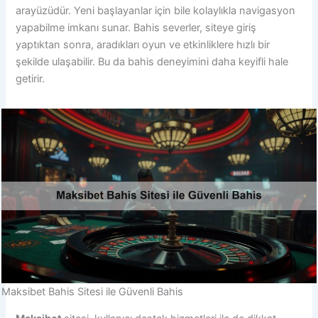
arayüzüdür. Yeni başlayanlar için bile kolaylıkla navigasyon
yapabilme imkanı sunar. Bahis severler, siteye giriş
yaptıktan sonra, aradıkları oyun ve etkinliklere hızlı bir
şekilde ulaşabilir. Bu da bahis deneyimini daha keyifli hale
getirir.
Maksibet Bahis Sitesi ile Güvenli Bahis