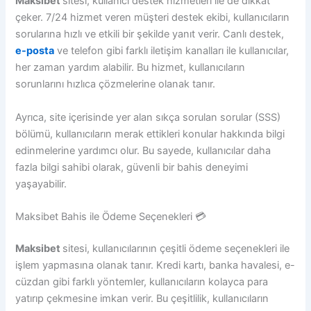
Maksibet
sitesi, kullanıcı destek hizmetleri ile de dikkat
çeker. 7/24 hizmet veren müşteri destek ekibi, kullanıcıların
sorularına hızlı ve etkili bir şekilde yanıt verir. Canlı destek,
e-posta
ve telefon gibi farklı iletişim kanalları ile kullanıcılar,
her zaman yardım alabilir. Bu hizmet, kullanıcıların
sorunlarını hızlıca çözmelerine olanak tanır.
Ayrıca, site içerisinde yer alan sıkça sorulan sorular (SSS)
bölümü, kullanıcıların merak ettikleri konular hakkında bilgi
edinmelerine yardımcı olur. Bu sayede, kullanıcılar daha
fazla bilgi sahibi olarak, güvenli bir bahis deneyimi
yaşayabilir.
Maksibet Bahis ile Ödeme Seçenekleri 💳
Maksibet
sitesi, kullanıcılarının çeşitli ödeme seçenekleri ile
işlem yapmasına olanak tanır. Kredi kartı, banka havalesi, e-
cüzdan gibi farklı yöntemler, kullanıcıların kolayca para
yatırıp çekmesine imkan verir. Bu çeşitlilik, kullanıcıların