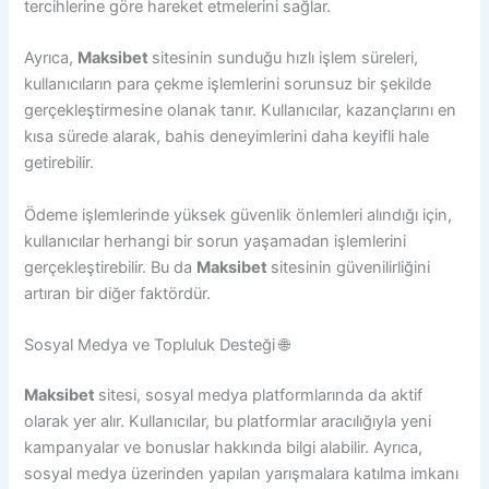
tercihlerine göre hareket etmelerini sağlar.
Ayrıca,
Maksibet
sitesinin sunduğu hızlı işlem süreleri,
kullanıcıların para çekme işlemlerini sorunsuz bir şekilde
gerçekleştirmesine olanak tanır. Kullanıcılar, kazançlarını en
kısa sürede alarak, bahis deneyimlerini daha keyifli hale
getirebilir.
Ödeme işlemlerinde yüksek güvenlik önlemleri alındığı için,
kullanıcılar herhangi bir sorun yaşamadan işlemlerini
gerçekleştirebilir. Bu da
Maksibet
sitesinin güvenilirliğini
artıran bir diğer faktördür.
Sosyal Medya ve Topluluk Desteği 🌐
Maksibet
sitesi, sosyal medya platformlarında da aktif
olarak yer alır. Kullanıcılar, bu platformlar aracılığıyla yeni
kampanyalar ve bonuslar hakkında bilgi alabilir. Ayrıca,
sosyal medya üzerinden yapılan yarışmalara katılma imkanı