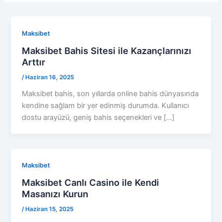
Maksibet
Maksibet Bahis Sitesi ile Kazançlarınızı
Arttır
/
Haziran 16, 2025
Maksibet bahis, son yıllarda online bahis dünyasında
kendine sağlam bir yer edinmiş durumda. Kullanıcı
dostu arayüzü, geniş bahis seçenekleri ve […]
Maksibet
Maksibet Canlı Casino ile Kendi
Masanızı Kurun
/
Haziran 15, 2025