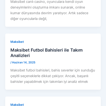
Maksibet canlı casino, oyunculara kendi oyun
deneyimlerini oluşturma imkanı sunarak, online
kumar dünyasında devrim yaratıyor. Artık sadece
diğer oyuncularla değil,
Maksibet
Maksibet Futbol Bahisleri ile Takım
Analizleri
/
Haziran 14, 2025
Maksibet futbol bahisleri, bahis severler için sunduğu
çeşitli seçeneklerle dikkat çekiyor. Ancak, başarılı
bahisler yapabilmek için takımları iyi analiz etmek
Maksibet